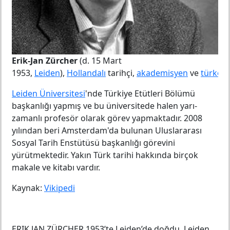
Erik-Jan Zürcher
(d. 15 Mart
1953,
Leiden
),
Hollandalı
tarihçi,
akademisyen
ve
türkol
Leiden Üniversitesi
'nde Türkiye Etütleri Bölümü
başkanlığı yapmış ve bu üniversitede halen yarı-
zamanlı profesör olarak görev yapmaktadır. 2008
yılından beri Amsterdam'da bulunan Uluslararası
Sosyal Tarih Enstütüsü başkanlığı görevini
yürütmektedir. Yakın Türk tarihi hakkında birçok
makale ve kitabı vardır.
Kaynak:
Vikipedi
ERIK JAN ZÜRCHER 1953’te Leiden’de doğdu. Leiden