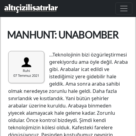
Ana içeriğe atla
MANHUNT: UNABOMBER
...Teknolojinin bizi özgürleştirmesi
gerekiyordu ama öyle değil. Araba
gibi. Arabalar icat edildi ve
Ruhi
07 Temmuz 2021
istediğimiz yere gidebilir hale
geldik. Ama sonra araba sahibi
olmak neredeyse zorunlu hale geldi. Daha fazla
sınırlandık ve kısıtlandık. Yani bütün şehirler
arabalar üzerine kuruldu. Arabaya binmeden
yiyecek alamayacak hale gelene kadar. Zorunlu
oldular. Önce kontrol bizdeydi. Şimdi kendi
teknolojimizin kölesi olduk. Kafesteki farelere
dönüşüyoruz. Peşinden koştuğumuz peynirin