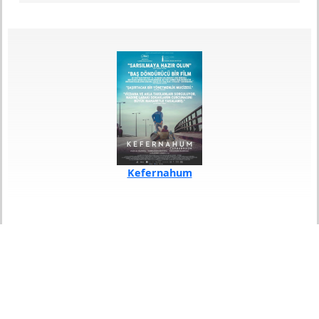
Kefernahum
Yıl
2018
Yönetmen
Nadine Labaki
Lübnan & Fransa ortak yapımı dram filmi, Lübnanlı
bir çocuk olan Zain'in hikayesini anlatıyor. Film,
Zain'in sıradan bir küçük çocuktan, kendisini istismar
eden ailesine baş kaldırıp kaçan, zekası ve pratikliği
ile sokaklardaki yaşam savaşından galip çıkan ve
kendisine yapılan haksızlığın karşısında dimdik
duran, 12 yaşındaki genç bir delikanlıya