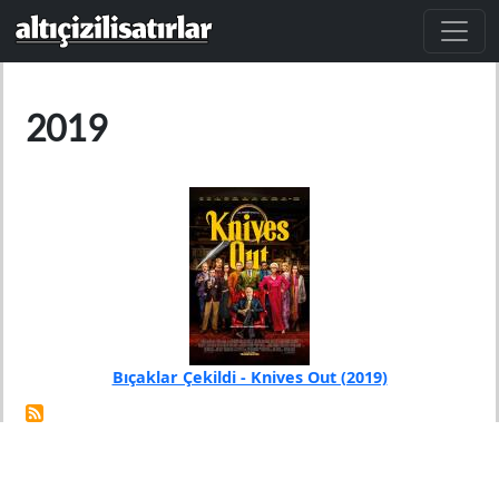
Ana içeriğe atla
2019
Bıçaklar Çekildi - Knives Out (2019)
Yıl
2019
Yönetmen
Rian Johnson
Bıçaklar Çekildi, ünlü bir yazarın ölümünün ardındaki
sırrı ortaya çıkarmaya çalışan bir dedektifin hikayesini