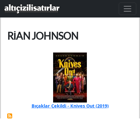
Ana içeriğe atla
RIAN JOHNSON
Bıçaklar Çekildi - Knives Out (2019)
Yıl
2019
Yönetmen
Rian Johnson
Bıçaklar Çekildi, ünlü bir yazarın ölümünün ardındaki
sırrı ortaya çıkarmaya çalışan bir dedektifin hikayesini