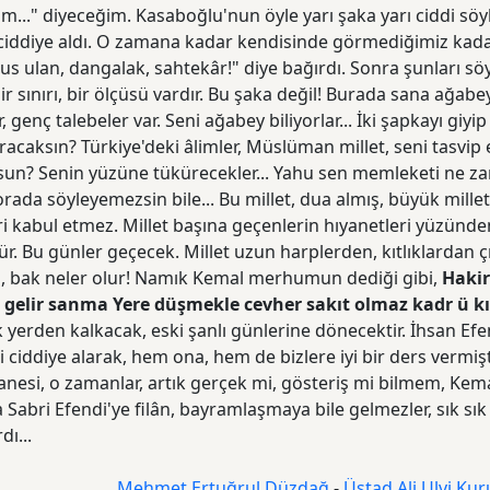
m..." diyeceğim. Kasaboğlu'nun öyle yarı şaka yarı ciddi söyle
 ciddiye aldı. O zamana kadar kendisinde görmediğimiz kad
Sus ulan, dangalak, sahtekâr!" diye bağırdı. Sonra şunları sö
ir sınırı, bir ölçüsü vardır. Bu şaka değil! Burada sana ağab
, genç talebeler var. Seni ağabey biliyorlar... İki şapkayı giy
acaksın? Türkiye'deki âlimler, Müslüman millet, seni tasvip 
sun? Senin yüzüne tükürecekler... Yahu sen memleketi ne z
orada söyleyemezsin bile... Bu millet, dua almış, büyük mille
i kabul etmez. Millet başına geçenlerin hıyanetleri yüzünde
. Bu günler geçecek. Millet uzun harplerden, kıtlıklardan çı
n, bak neler olur! Namık Kemal merhumun dediği gibi,
Hakir
gelir sanma Yere düşmekle cevher sakıt olmaz kadr ü 
 yerden kalkacak, eski şanlı günlerine dönecektir. İhsan Ef
i ciddiye alarak, hem ona, hem de bizlere iyi bir ders vermiş
anesi, o zamanlar, artık gerçek mi, gösteriş mi bilmem, Kema
Sabri Efendi'ye filân, bayramlaşmaya bile gelmezler, sık sı
dı...
Mehmet Ertuğrul Düzdağ
-
Üstad Ali Ulvi Kur