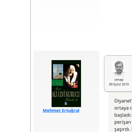
tasavvura uygun
aksesuarlarla
süslüyorlardı. Yani
insanlar "bir kul gibi
yeyip bir kul gibi
yaşayan" bir
peygambere
inanmak yerine,
tasavvurlarında
kayser ve kisra´ya
benzettikleri bir
peygambere
inanmayı
yeğliyorlardı. Özetle
insanlar "bir kul gibi
yaşamak"tan daha
çok "kayser ve kisra
gibi yaşamaya"
cenap
taliptiler.
09 Eylül 2010
Diyanet'
ortaya 
Mehmet Ertuğrul
başladı:
Düzdağ
perişan
Türü
Hatırat
şaşırdı.
Sayfa Sayısı
393