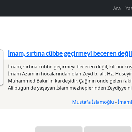
Main na
Ara
Ya
İmam, sırtına cübbe geçirmeyi beceren değil,
İmam, sırtına cübbe geçirmeyi beceren değil, kılıcını kuş
İmam Azam'ın hocalarından olan Zeyd b. ali, Hz. Hüseyi
Muhammed Bakır'ın kardeşidir. Çağının önde gelen fakih
Ali bugün de yaşayan İslam mezheplerinden Zeydiyye'ni
Mustafa İslamoğlu
-
İmamla