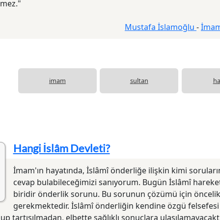
emez."
Mustafa İslamoğlu
-
İmam
imam
sultan
ha
Hangi İslâm Devleti?
İmam'ın hayatında, İslâmî önderliğe ilişkin kimi sorular
cevap bulabileceğimizi sanıyorum. Bugün İslâmî hareke
biridir önderlik sorunu. Bu sorunun çözümü için öncelikl
gerekmektedir. İslâmî önderliğin kendine özgü felsefes
up tartışılmadan, elbette sağlıklı sonuçlara ulaşılamayacakt