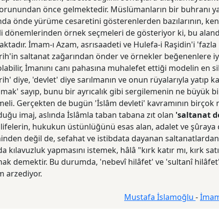
sorunundan önce gelmektedir. Müslümanların bir buhranı y
nda önde yürüme cesaretini gösterenlerden bazılarının, kend
i dönemlerinden örnek seçmeleri de gösteriyor ki, bu alanda
tadır. İmam-ı Azam, asrısaadeti ve Hulefa-i Raşidin'i 'fazla 
arih'in saltanat zağarından önder ve örnekler beğenenlere iyi
olabilir, İmanını canı pahasına muhalefet ettiği modelin en si
arih' diye, 'devlet' diye sarılmanın ve onun rüyalarıyla yatıp 
mak' sayıp, bunu bir ayrıcalık gibi sergilemenin ne büyük bi
meli. Gerçekten de bugün 'İslâm devleti' kavramının birço
duğu imaj, aslında İslâmla taban tabana zıt olan
'saltanat de
alifelerin, hukukun üstünlüğünü esas alan, adalet ve şûray
inden değil de, sefahat ve istibdata dayanan saltanatlarda
 kılavuzluk yapmasını istemek, hâlâ "kırk katır mı, kırk sat
k demektir. Bu durumda, 'nebevî hilâfet' ve 'sultanî hilâfet
m arzediyor.
Mustafa İslamoğlu
-
İmam