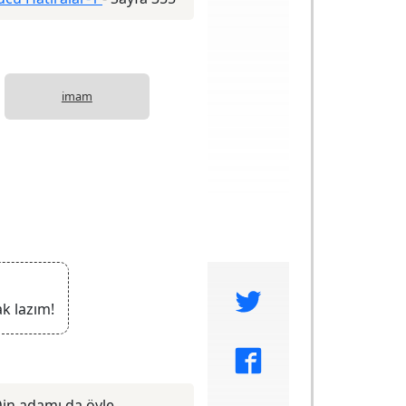
imam
k lazım!
in adamı da öyle...