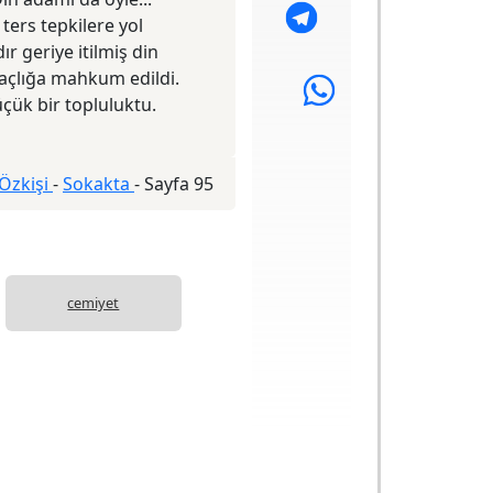
ers tepkilere yol
ır geriye itilmiş din
 açlığa mahkum edildi.
çük bir topluluktu.
Özkişi
-
Sokakta
-
Sayfa 95
cemiyet