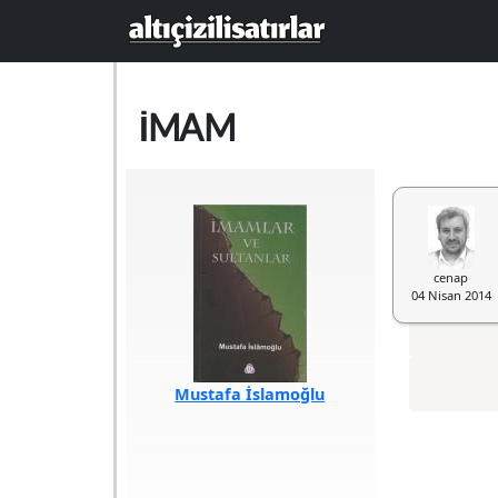
Ana içeriğe atla
IMAM
cenap
04 Nisan 2014
Mustafa İslamoğlu
Türü
Araştırma
Sayfa Sayısı
248
Baskı Tarihi
Temmuz 2009
Yazılış Tarihi
1990
ISBN
978-975-550-