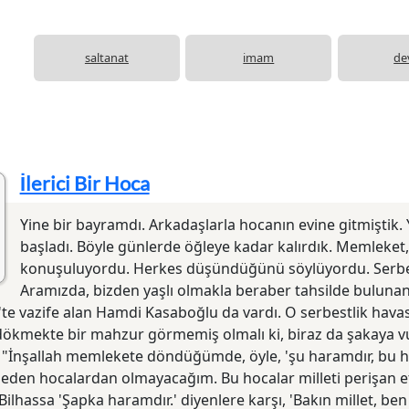
saltanat
imam
de
İlerici Bir Hoca
Yine bir bayramdı. Arkadaşlarla hocanın evine gitmiştik.
başladı. Böyle günlerde öğleye kadar kalırdık. Memleket,
konuşuluyordu. Herkes düşündüğünü söylüyordu. Serbes
Aramızda, bizden yaşlı olmakla beraber tahsilde buluna
te vazife alan Hamdi Kasaboğlu da vardı. O serbestlik havası
dökmekte bir mahzur görmemiş olmalı ki, biraz da şakaya
 "İnşallah memlekete döndüğümde, öyle, 'şu haramdır, bu helâ
 eden hocalardan olmayacağım. Bu hocalar milleti perişan et
 Bilhassa 'Şapka haramdır.' diyenlere karşı, 'Bakın millet, ben