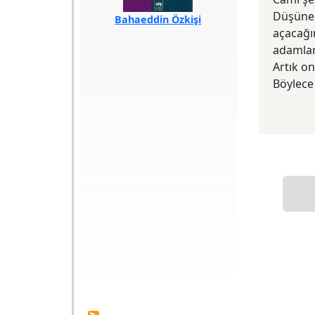
Düşünen
Bahaeddin Özkişi
açacağın
Türü
Roman
adamları
Sayfa Sayısı
155
Baskı Tarihi
1975
Artık o
Baskı Sayısı
7. Baskı
Böylece 
Yayın Evi
Ötüken
Eser, 1975 yılında
Peyami Safa Roman
Yarışması’nda Başarı
Ödülü almıştır.
Konusunu son yüz elli
yılın toplumsal
yaşamından almıştır.
Bir sokak
çerçevesinde
insanlardaki de­ğişim
ve aldatılmış
insanlığın dramı ele
alınmıştır. Bahaettin
Özkişi, Sokakta
romanında, manevi
değerleri hiçe sayan
materyalizmin ülkeyi
istilası an­
latılmaktadır. Cin ve
şeytanlar gibi