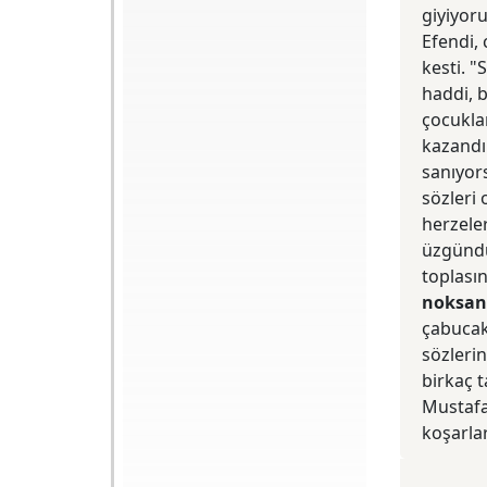
Baskı Tarihi
Kasım 2007
giyiyoru
Yazılış Tarihi
1992
Efendi,
ISBN
9944-125-03-2
Baskı Sayısı
3. Baskı
kesti. "
Basım Yeri
İzmir
haddi, b
Yayın Evi
Kaynak
Editörü
Şeref Yılmaz
çocuklar
kazandır
Yazan: AHMED
sanıyor
ŞAHİN Yazı Kaynağı:
Zaman Gazetesi,
sözleri 
Ailem Eki, Sayı: 228
Çileli bir devrin
herzeler
hikayesini Ali Ulvi
üzgündür
Kurucu merhumun
hatıralarından
toplası
okumak büyük bir
noksan 
şans. Hayatını
tamamen ilme
çabucak
adamış yüksek bir
kâmet olan merhum
sözlerin
Kurucu, hatıralarıyla
birkaç t
da irşad vazifesini
yerine getiriyor.
Mustafa 
koşarlar