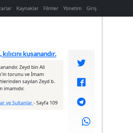
vigation
User account menu
zarlar
Kaynaklar
Filmler
Yönetim
Giriş
 kılıcını kuşanandır.
anandır. Zeyd bin Ali
n'in torunu ve İmam
lerinden sayılan Zeyd b.
n imamıdır.
r ve Sultanlar
-
Sayfa 109