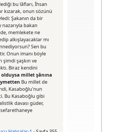
diği bu lâfları, İhsan
ar kızarak, onun sözünü
yledi: Şakanın da bir
ey nazarıyla bakan
ip de, memlekete ne
edip alkışlayacaklar mı
annediyorsun? Sen bu
ttir. Onun imanı böyle
n şimdi şaşkın ve
ktı. Biraz kendini
 olduysa millet şânına
kıymetten
Bu millet de
endi, Kasaboğlu'nun
ti. Bu Kasaboğlu gibi
listlik davası güder,
k sefarethaneye
ucu Hatıralar-1
-
Sayfa 355