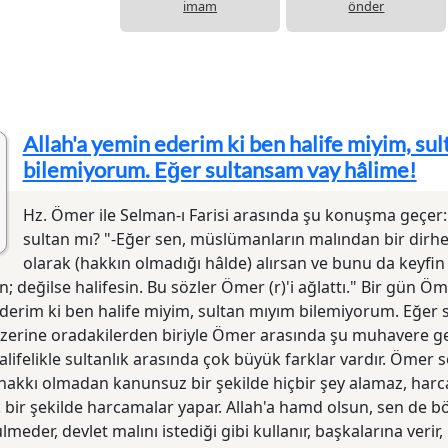
imam
önder
Allah'a yemin ederim ki ben halife miyim, su
bilemiyorum. Eğer sultansam vay hâlime!
Hz. Ömer ile Selman-ı Farisi arasında şu konuşma geçer:
sultan mı? "-Eğer sen, müslümanların malından bir dirh
olarak (hakkın olmadığı hâlde) alırsan ve bunu da keyfi
n; değilse halifesin. Bu sözler Ömer (r)'i ağlattı." Bir gün Öme
derim ki ben halife miyim, sultan mıyım bilemiyorum. Eğer 
üzerine oradakilerden biriyle Ömer arasında şu muhavere ge
alifelikle sultanlık arasında çok büyük farklar vardır. Ömer s
, hakkı olmadan kanunsuz bir şekilde hiçbir şey alamaz, ha
 bir şekilde harcamalar yapar. Allah'a hamd olsun, sen de b
lmeder, devlet malını istediği gibi kullanır, başkalarına verir