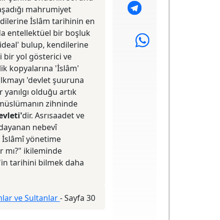
aşadığı mahrumiyet
ilerine İslâm tarihinin en
 entellektüel bir boşluk
ideal' bulup, kendilerine
 bir yol gösterici ve
lik kopyalarına 'İslâm'
kalkmayı 'devlet şuuruna
r yanılgı olduğu artık
k müslümanın zihninde
vleti'
dir. Asrısaadet ve
a dayanan nebevî
n İslâmî yönetime
ır mı?" ikileminde
'in tarihini bilmek daha
lar ve Sultanlar
-
Sayfa 30