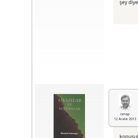
şey diy
Basım Yeri
İstanbul
tasavvurlarında
Yayın Evi
Düşün
kayser ve kisra´ya
Yayıncılık
benzettikleri bir
peygambere
inanmayı
İnsanlar "kuru et
yeğliyorlardı. Özetle
yiyen bir kadının
insanlar "bir kul gibi
oğlu" olan bir
yaşamak"tan daha
Peygamber yerine,
çok "kayser ve kisra
elmas taçlı, sırma
gibi yaşamaya"
kaftanlı bir
taliptiler.
"Peygamber"
tasavvur ediyorlardı.
Yalnız tasavvur
etmekle kalmıyorlar,
ömrü boyunca
bunlardan nefret
eden ve uzak duran
Nebi´den geriye
kalan hatırayı bu
tasavvura uygun
aksesuarlarla
süslüyorlardı. Yani
insanlar "bir kul gibi
yeyip bir kul gibi
cenap
yaşayan" bir
12 Aralık 2013
peygambere
inanmak yerine,
tasavvurlarında
konuşul
kayser ve kisra´ya