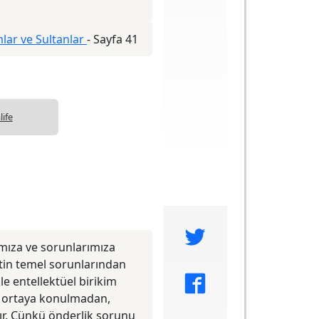
lar ve Sultanlar
-
Sayfa 41
life
ımıza ve sorunlarımıza
tin temel sorunlarından
e entellektüel birikim
i ortaya konulmadan,
ır. Çünkü önderlik sorunu