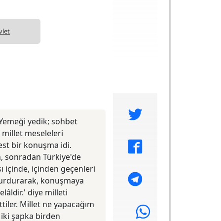
vlet
 Yemeği yedik; sohbet
 millet meseleleri
t bir konuşma idi.
n, sonradan Türkiye'de
 içinde, içinden geçenleri
 vurdurarak, konuşmaya
ldir.' diye milleti
tiler. Millet ne yapacağım
 iki şapka birden