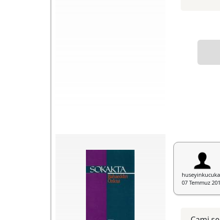
huseyinkucuka
07 Temmuz 20
Cami şeh