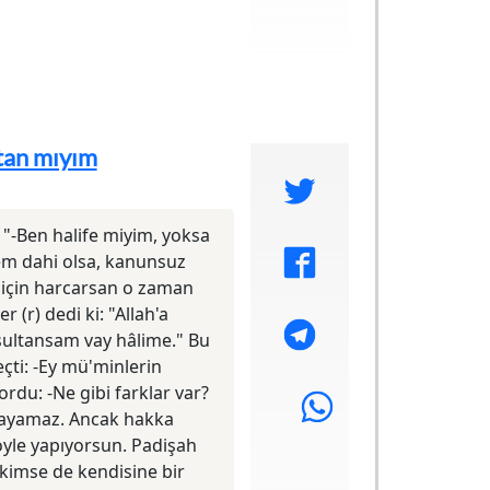
ltan mıyım
 "-Ben halife miyim, yoksa
em dahi olsa, kanunsuz
n için harcarsan o zaman
r (r) dedi ki: "Allah'a
sultansam vay hâlime." Bu
çti: -Ey mü'minlerin
ordu: -Ne gibi farklar var?
rcayamaz. Ancak hakka
öyle yapıyorsun. Padişah
, kimse de kendisine bir