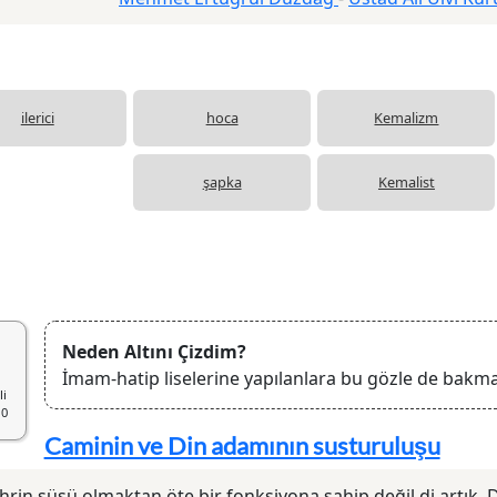
ilerici
hoca
Kemalizm
şapka
Kemalist
Neden Altını Çizdim?
İmam-hatip liselerine yapılanlara bu gözle de bakma
li
10
Caminin ve Din adamının susturuluşu
rin süsü olmaktan öte bir fonksiyona sahip değil di artık. D