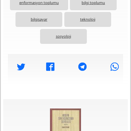
kuramlarının bu durumun tamamen farkında
enformasyon toplumu
bilgi toplumu
oldukları söylenebilir.
bilgisayar
teknoloji
sosyoloji