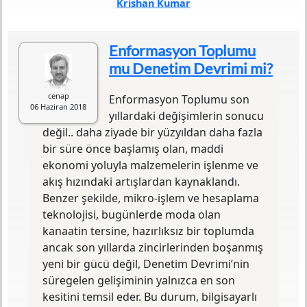
Krishan Kumar
Türü
Araştırma
Sayfa Sayısı
263
Enformasyon Toplumu
Baskı Tarihi
Nisan 2013
mu Denetim Devrimi mi?
Yazılış Tarihi
1995
ISBN
978-975-7501-81-7
cenap
Enformasyon Toplumu son
Baskı Sayısı
4. Baskı
06 Haziran 2018
Basım Yeri
Ankara
yıllardaki değişimlerin sonucu
Yayın Evi
Dost Kitabevi Yayınları
değil.. daha ziyade bir yüzyıldan daha fazla
Editörü
Ferhat Babacan
bir süre önce başlamış olan, maddi
Mütercimi
Mehmet Küçük
ekonomi yoluyla malzemelerin işlenme ve
Orijinal Adı
From Post-Industrial to Post-
akış hızındaki artışlardan kaynaklandı.
Modern Society: New Theories
Benzer şekilde, mikro-işlem ve hesaplama
of the Contemporary World,
teknolojisi, bugünlerde moda olan
Second Edition
kanaatin tersine, hazırlıksız bir toplumda
ancak son yıllarda zincirlerinden boşanmış
Bu kitapta tartıştığımız kuramlar çokluk batı
toplumları üzerinde odaklanmıştır. Ama batı,
yeni bir gücü değil, Denetim Devrimi’nin
daha önce hiç olmadığı ölçüde, dünyanın
süregelen gelişiminin yalnızca en son
geri kalanının bir parçası olmuştur. Bu
kesitini temsil eder. Bu durum, bilgisayarlı
dünyanın hatırı sayılır bir kısmını, ister iyi