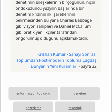
denetimin bileşkelerinin birçoğunun, niçin
diyelim ister kötü, batı denetlemektedir.
ondokuzuncu yüzyılın başlarında bir
İncelediğimiz sanayi sonrası toplum
denetim krizinin ilk işaretlerinin
kuramlarının bu durumun tamamen farkında
belirmesinden bu yana Charles Babbage
oldukları söylenebilir.
gibi vizyon sahipleri ve Daniel McCallum
gibi pratik yenilikçiler tarafından
öngörülmüş olduğunu açıkla­maktadır.
Krishan Kumar
-
Sanayi Sonrası
Toplumdan Post-modern Topluma Çağdaş
Dünyanın Yeni Kuramları
-
Sayfa 32
enformasyon toplumu
denetim
gözetleme
teknoloji