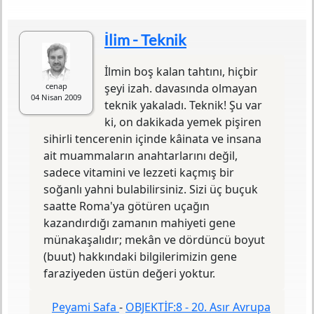
Türü
Deneme
Sayfa Sayısı
278
İlim - Teknik
Baskı Tarihi
1990
Yazılış Tarihi
1976
İlmin boş kalan tahtını, hiçbir
ISBN
975-437-035-4
cenap
şeyi izah. davasında olmayan
Baskı Sayısı
3. Baskı
04 Nisan 2009
teknik yakaladı. Teknik! Şu var
Basım Yeri
İstanbul
Yayın Evi
Ötüken
ki, on dakikada yemek pişiren
sihirli tencerenin içinde kâinata ve insana
Objektif serisinin sekizinci kitabı.
ait muammaların anahtarlarını değil,
sadece vitamini ve lezzeti kaçmış bir
soğanlı yahni bulabilirsiniz. Sizi üç buçuk
saatte Roma'ya götüren uçağın
kazandırdığı zamanın mahiyeti gene
münakaşalıdır; mekân ve dördüncü boyut
(buut) hakkındaki bilgilerimizin gene
faraziyeden üstün değeri yoktur.
Peyami Safa
-
OBJEKTİF:8 - 20. Asır Avrupa