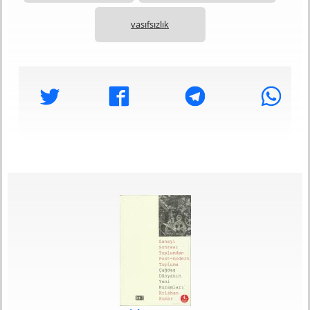
vasıfsızlık