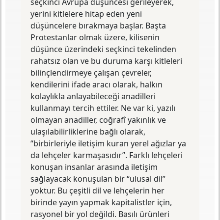
seçkinci Avrupa düşüncesi gerileyerek,
Batıcılık, Muhafazakârlık ve İslâmcılık
olmuştur. Bu üç kimliğin ortak özelliği,
yerini kitlelere hitap eden yeni
Osmanlıcılık kimliğini de içermeleridir.
düşüncelere bırakmaya başlar. Başta
Yirminci yüzyılın başlarında bu kimliklere
Protestanlar olmak üzere, kilisenin
Türkçülük de eklenmiştir.
düşünce üzerindeki seçkinci tekelinden
rahatsız olan ve bu duruma karşı kitleleri
bilinçlendirmeye çalışan çevreler,
kendilerini ifade aracı olarak, halkın
kolaylıkla anlayabileceği anadilleri
kullanmayı tercih ettiler. Ne var ki, yazılı
olmayan anadiller, coğrafî yakınlık ve
ulaşılabilirliklerine bağlı olarak,
“birbirleriyle iletişim kuran yerel ağızlar ya
da lehçeler karmaşasıdır”. Farklı lehçeleri
konuşan insanlar arasında iletişim
sağlayacak konuşulan bir “ulusal dil”
yoktur. Bu çeşitli dil ve lehçelerin her
birinde yayın yapmak kapitalistler için,
rasyonel bir yol değildi. Basılı ürünleri