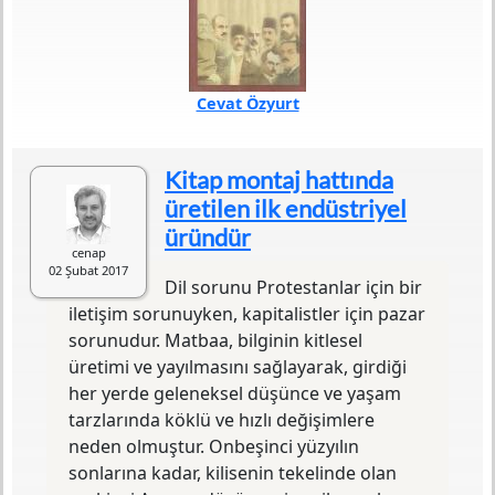
Cevat Özyurt
Türü
Araştırma
Sayfa Sayısı
384
Kitap montaj hattında
Baskı Tarihi
2016
üretilen ilk endüstriyel
ISBN
975-9000-45-5
üründür
Baskı Sayısı
2. Baskı
cenap
Basım Yeri
Ankara
02 Şubat 2017
Yayın Evi
Kadim Yayınları
Dil sorunu Protestanlar için bir
iletişim sorunuyken, kapitalistler için pazar
Sosyal ve siyasal sorunlara yaklaşımlarındaki
sorunudur. Matbaa, bilginin kitlesel
farklılıklar, doğal olarak aydınlar arasında
üretimi ve yayılmasını sağlayarak, girdiği
bölünmelere neden olmuştur. Her kimlik
her yerde geleneksel düşünce ve yaşam
sınır çizer; içeride tutulmak istenenlere
tarzlarında köklü ve hızlı değişimlere
yapılan her vurgu, dışarıda tutulacakları da
neden olmuştur. Onbeşinci yüzyılın
belirginleştirir. Osmanlı’da ondokuzuncu
sonlarına kadar, kilisenin tekelinde olan
yüzyılda oluşan siyasal kimlikler sırayla