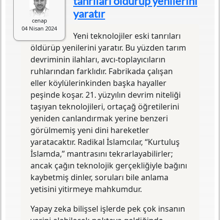
tanrıları öldürüp yenilerini
Yazılış Tarihi
2016
yaratır
ISBN
9786055029630
cenap
Baskı Sayısı
1. Baskı
04 Nisan 2024
Basım Yeri
İstanbul
Yeni teknolojiler eski tanrıları
Yayın Evi
Kolektif Kitap
öldürüp yenilerini yaratır. Bu yüzden tarım
Editörü
Öykü Özçinik
devriminin ilahları, avcı-toplayıcıların
Mütercimi
Poyzan Nur Taneli
ruhlarından farklıdır. Fabrikada çalışan
Orijinal Adı
Homo Deus: A Brief History of
eller köylülerinkinden başka hayaller
Tomorrow
peşinde koşar. 21. yüzyılın devrim niteliği
taşıyan teknolojileri, ortaçağ öğretilerini
Hayvanlardan Tanrılara Sapiens kitabıyla
yeniden canlandırmak yerine benzeri
insan türünün dünyaya nasıl egemen
görülmemiş yeni dini hareketler
olduğunu anlatan Harari, Homo Deus'ta
çarpıcı öngörüleriyle yarınımızı ele alıyor.
yaratacaktır. Radikal İslamcılar, “Kurtuluş
İnsanlığın ölümsüzlük, mutluluk ve
İslamda,” mantrasını tekrarlayabilirler;
tanrısallık peşindeki yolculuğunu bilim, tarih
ancak çağın teknolojik gerçekliğiyle bağını
ve felsefe ışığında incelediği bu
kaybetmiş dinler, soruları bile anlama
çalışmasında, insanın bambaşka bir türe,
yetisini yitirmeye mahkumdur.
Homo deus'a evrildiği bir gelecek
kurguluyor.
Yapay zeka bilişsel işlerde pek çok insanın