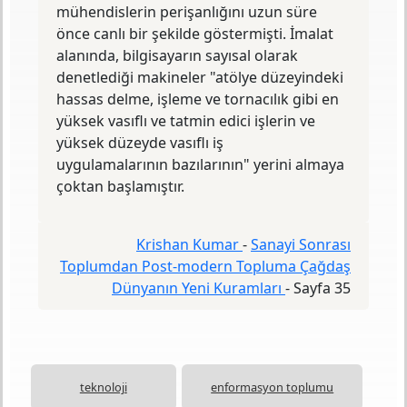
mühendislerin perişanlığını uzun süre
İncelediğimiz sanayi sonrası toplum
önce canlı bir şekilde göstermişti. İmalat
kuramlarının bu durumun tamamen farkında
alanında, bilgisayarın sayısal olarak
oldukları söylenebilir.
denetlediği makineler "atölye düzeyindeki
hassas delme, işleme ve tornacılık gibi en
yüksek vasıflı ve tatmin edici işlerin ve
yüksek düzeyde vasıflı iş
uygulamalarının bazılarının" yerini almaya
çoktan başlamıştır.
Krishan Kumar
-
Sanayi Sonrası
Toplumdan Post-modern Topluma Çağdaş
Dünyanın Yeni Kuramları
-
Sayfa 35
teknoloji
enformasyon toplumu