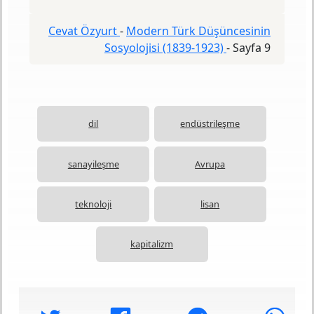
Cevat Özyurt
-
Modern Türk Düşüncesinin
Sosyolojisi (1839-1923)
-
Sayfa 9
dil
endüstrileşme
sanayileşme
Avrupa
teknoloji
lisan
kapitalizm