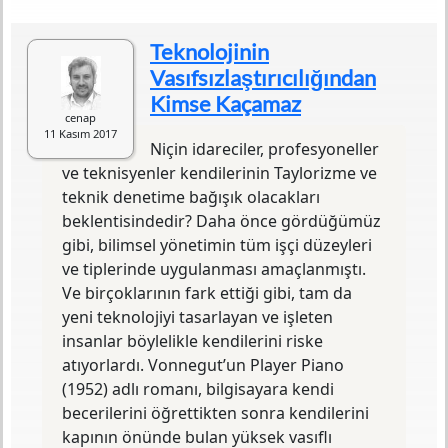
Türü
Araştırma
Sayfa Sayısı
263
Teknolojinin
Baskı Tarihi
Nisan 2013
Vasıfsızlaştırıcılığından
Yazılış Tarihi
1995
Kimse Kaçamaz
ISBN
978-975-7501-81-7
cenap
Baskı Sayısı
4. Baskı
11 Kasım 2017
Basım Yeri
Ankara
Niçin idareciler, profesyoneller
Yayın Evi
Dost Kitabevi Yayınları
ve teknisyenler kendilerinin Taylorizme ve
Editörü
Ferhat Babacan
teknik denetime bağışık olacakları
Mütercimi
Mehmet Küçük
beklentisindedir? Daha önce gördüğümüz
Orijinal Adı
From Post-Industrial to Post-
gibi, bilimsel yönetimin tüm işçi düzeyleri
Modern Society: New Theories
ve tiplerinde uygulanması amaçlanmıştı.
of the Contemporary World,
Ve birçoklarının fark ettiği gibi, tam da
Second Edition
yeni teknolojiyi tasarlayan ve işleten
insanlar böylelikle kendilerini riske
Bu kitapta tartıştığımız kuramlar çokluk batı
toplumları üzerinde odaklanmıştır. Ama batı,
atıyorlardı. Vonnegut’un Player Piano
daha önce hiç olmadığı ölçüde, dünyanın
(1952) adlı romanı, bilgisayara kendi
geri kalanının bir parçası olmuştur. Bu
becerilerini öğrettikten sonra kendilerini
dünyanın hatırı sayılır bir kısmını, ister iyi
kapının önünde bulan yüksek vasıflı
diyelim ister kötü, batı denetlemektedir.