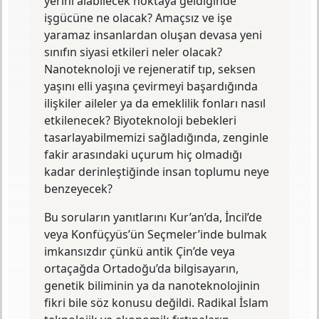
yerini alabilecek noktaya geldiğinde
Yola "önemsiz bir hayvan" olarak çıkan
işgücüne ne olacak? Amaçsız ve işe
Homo sapiens, tanrılar katına ulaşmak
uğruna kendi sonunu mu hazırlıyor?
yaramaz insanlardan oluşan devasa yeni
sınıfın siyasi etkileri neler olacak?
Nanoteknoloji ve rejeneratif tıp, seksen
yaşını elli yaşına çevirmeyi başardığında
ilişkiler aileler ya da emeklilik fonları nasıl
etkilenecek? Biyoteknoloji bebekleri
tasarlayabilmemizi sağladığında, zenginle
fakir arasındaki uçurum hiç olmadığı
kadar derinleştiğinde insan toplumu neye
benzeyecek?
Bu soruların yanıtlarını Kur’an’da, İncil’de
veya Konfüçyüs’ün Seçmeler’inde bulmak
imkansızdır çünkü antik Çin’de veya
ortaçağda Ortadoğu’da bilgisayarın,
genetik biliminin ya da nanoteknolojinin
fikri bile söz konusu değildi. Radikal İslam