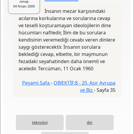
cenap
Baskı Sayısı
3. Baskı
04 Nisan 2009
Basım Yeri
İstanbul
İnsanın mezar karşısındaki
Yayın Evi
Ötüken
acılarına korkularına ve sorularına cevap
ve teselli koşturamayan ideolojilerin dine
Objektif serisinin sekizinci kitabı.
hücumları nafiledir, İlim de bu sorulara
kendisinin veremediği cevabı veren dinlere
saygı gösterecektir. İnsanın sorulara
beklediği cevap, elbette, bir maymunun
fezadaki seyahatinden daha önemli ve
aceledir. Tercüman, 11 Ocak 1960
Peyami Safa
-
OBJEKTİF:8 - 20. Asır Avrupa
ve Biz
-
Sayfa 35
teknoloji
din