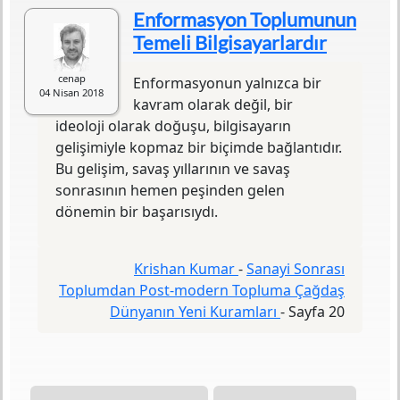
Sayfa Sayısı
263
Enformasyon Toplumunun
Baskı Tarihi
Nisan 2013
Temeli Bilgisayarlardır
Yazılış Tarihi
1995
ISBN
978-975-7501-81-7
cenap
Enformasyonun yalnızca bir
Baskı Sayısı
4. Baskı
04 Nisan 2018
Basım Yeri
Ankara
kavram olarak değil, bir
Yayın Evi
Dost Kitabevi Yayınları
ideoloji olarak doğuşu, bilgisayarın
Editörü
Ferhat Babacan
gelişimiyle kopmaz bir biçimde bağlantıdır.
Mütercimi
Mehmet Küçük
Bu gelişim, savaş yıllarının ve savaş
Orijinal Adı
From Post-Industrial to Post-
sonrasının hemen peşinden gelen
Modern Society: New Theories
dönemin bir başarısıydı.
of the Contemporary World,
Second Edition
Krishan Kumar
-
Sanayi Sonrası
Bu kitapta tartıştığımız kuramlar çokluk batı
Toplumdan Post-modern Topluma Çağdaş
toplumları üzerinde odaklanmıştır. Ama batı,
Dünyanın Yeni Kuramları
-
Sayfa 20
daha önce hiç olmadığı ölçüde, dünyanın
geri kalanının bir parçası olmuştur. Bu
dünyanın hatırı sayılır bir kısmını, ister iyi
diyelim ister kötü, batı denetlemektedir.
İncelediğimiz sanayi sonrası toplum